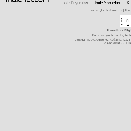
İhale Duyuruları
İhale Sonuçları
Ke
Anasayfa
|
Hakkımızda
|
Bize
Abonelik ve Bilgi
Bu sitede yazılı olan hiç bir b
olmadan kopya edilemez, çoğaltılamaz, İnt
© Copyright 2011 İnt