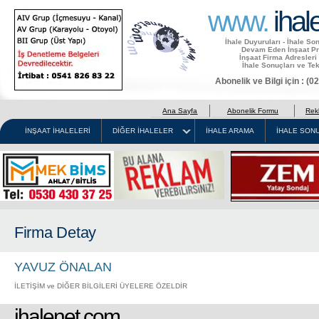
www.
ihal
İhale Duyuruları - İhale So
Devam Eden İnşaat Pro
İnşaat Firma Adresleri
İhale Sonuçları ve Tek
Abonelik ve Bilgi için : (
Ana Sayfa
Abonelik Formu
Rek
İNŞAAT İHALELERİ
DİĞER İHALELER
İHALE ARAMA
İHALE SONU
Firma Detay
YAVUZ ÖNALAN
İLETİŞİM ve DİĞER BİLGİLERİ ÜYELERE ÖZELDİR
ihalenet.com